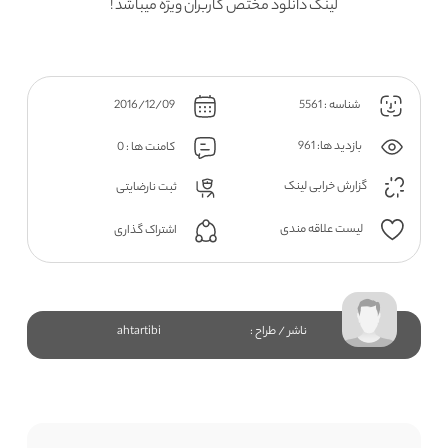
لینک دانلود مختص کاربران ویژه میباشد !
شناسه : 5561
2016/12/09
بازدید ها: 961
کامنت ها : 0
گزارش خرابی لینک
ثبت نارضایتی
لیست علاقه مندی
اشتراک گذاری
ناشر / طراح :
ahtartibi