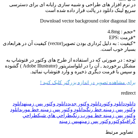
در نرم افزار های طراحی و شبیه سازی رایانه ای برای دسترسی
سریع لینک دانلود در پالت قرار داده شده است
Download vector background color diagonal line
*حجم : 4.8mg
*فرمت :EPS
*کیفیت : به دلیل بُرداری بودن تصویر(vector) کیفیت آن در هرابعادی
بسیار خوب است.
توجه : در صورتی که در استفاده از طرح های وکتور در فتوشاپ به
مشکل برخوردید , آن را در ایلواستریتور (Adobe Illustrator ) گشوده
و سپس با فرمت دیگری ذخیره و وارد فتوشاپ نمائید.
برای مشاهده تصویر در اندازه بزرگتر کلیک کنید !
redirect
دانلود
دانلود وکتور
دانلود وکتور جديد
دانلود وکتور پس زمينه
دانلود
وکتور پس زمینه خط رنگی
دانلود وکتور پس زمینه خط مورب
دانلود
وکتور پس زمینه خط مورب رنگی
طراحي هاي شيک
طراحي
گرافيک
وکتور
وکتور پس زمينه
پس زمينه
تصاویر مرتبط