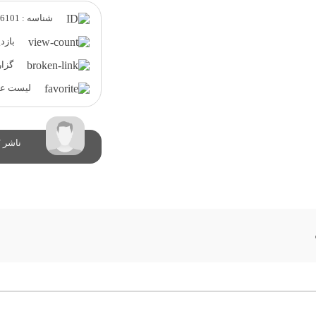
شناسه : 6101
بازدید 
گزار
لیست علا
ناشر /