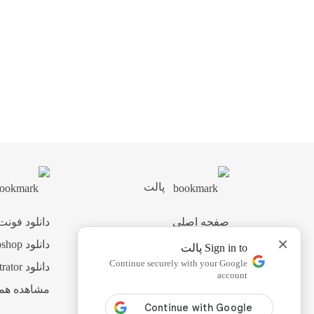
پالت
صفحه اصلی
دانلود فونت
×
اشتراک ویژه
دانلود Photoshop
Sign in to پالت
Continue securely with your Google
پشتیبانی
دانلود Illustrator
account
همکاری با ما
مشاهده هم