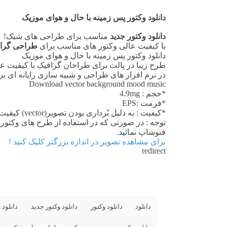
دانلود وکتور پس زمینه با حال و هوای موزیک
دانلود وکتور جدید
مناسب برای طراحی های شیک!
با کیفیت عالی وکتور های مناسب برای
طراحی گراف
دانلود وکتور پس زمینه با حال و هوای موزیک
طرح زیبا در پالت برای طراحان گرافیک با کیفیت عا
در نرم افزار های طراحی و شبیه سازی رایانه ای ب
Download vector background mood music
*حجم : 4.9mg
*فرمت :EPS
*کیفیت : به دلیل بُرداری بودن تصویر(vector) کیفیت آن در هرابعادی بسیار خوب است.
فتوشاپ نمائید.
برای مشاهده تصویر در اندازه بزرگتر کلیک کنید !
redirect
دانلود
دانلود وکتور
دانلود وکتور جديد
دانلود 