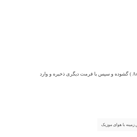
توجه : در صورتی که در استفاده از طرح های وکتور در فتوشاپ به مشکل برخوردید , آن را در ایلواستریتور (Adobe Illustrator ) گشوده و سپس با فرمت دیگری ذخیره و وارد
 زمینه با هوای موزیک