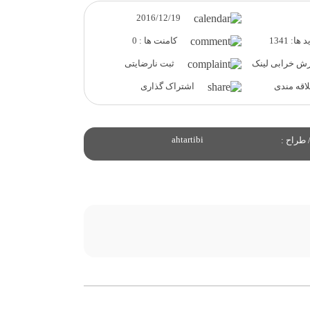
2016/12/19
ها: 1341
کامنت ها : 0
ش خرابی لینک
ثبت نارضایتی
قه مندی
اشتراک گذاری
ahtartibi
 طراح :