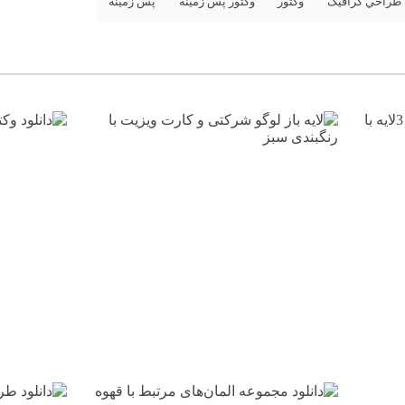
طراحي گرافيک
وکتور
وکتور پس زمينه
پس زمينه