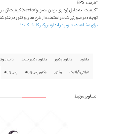
*فرمت :EPS
*کیفیت : به دلیل بُرداری بودن تصویر(vector) کیفیت آن در هرابعادی بسیار خوب است.
توجه : در صورتی که در استفاده از طرح های وکتور در فتوشاپ به مشکل برخوردید , آن را در ایلواستریتور (
برای مشاهده تصویر در اندازه بزرگتر کلیک کنید !
دانلود
دانلود وکتور
دانلود وکتور جديد
دانلود وکت
طراحي گرافيک
وکتور
وکتور پس زمينه
پس زمينه
تصاویر مرتبط