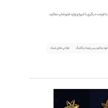
نلود وکتور پس زمینه رنگارنگ
طراحي هاي شيک