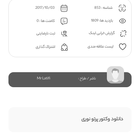
شناسه : 853
2017/10/03
بازدید ها: 1809
کامنت ها : 0
گزارش خرابی لینک
ثبت نارضایتی
لیست علاقه مندی
اشتراک گذاری
ناشر / طراح :
Mr Latifi
دانلود وکتور پرتو نوری