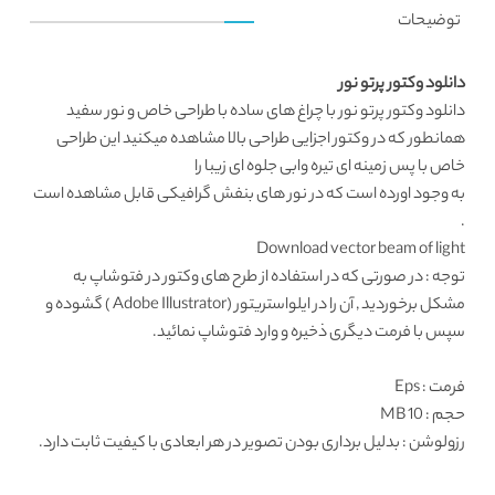
توضیحات
دانلود وکتور پرتو نور
دانلود وکتور
پرتو نور با چراغ های ساده با طراحی خاص و نور سفید
همانطور که در
وکتور اجزایی طراحی
بالا مشاهده میکنید این طراحی
خاص با پس زمینه ای تیره وابی جلوه ای زیبا را
به وجود اورده است که در نور های بنفش گرافیکی قابل مشاهده است
.
Download vector beam of light
توجه : در صورتی که در استفاده از طرح های وکتور در فتوشاپ به
مشکل برخوردید , آن را در ایلواستریتور (Adobe Illustrator ) گشوده و
سپس با فرمت دیگری ذخیره و وارد فتوشاپ نمائید.
فرمت
: Eps
حجم : 10 MB
رزولوشن
: بدلیل برداری بودن تصویر در هر ابعادی با کیفیت ثابت دارد.