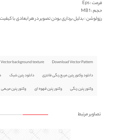
فرمت
: Eps
حجم : 1 MB
رزولوشن
: بدلیل برداری بودن تصویر در هر ابعادی با کیفیت 
Vector background texture
Download Vector Pattern
دانلود وکتور پترن مربع رنگی فانتزی
دانلود پترن شیک
د
وکتور پترن رنگی
وکتور پترن قهوه ای
وکتور پترن مربعی
تصاویر مرتبط