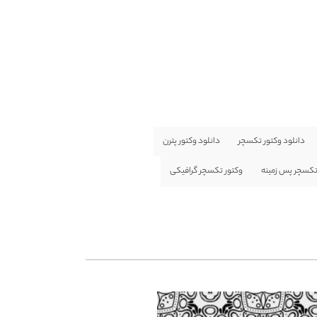
دانلود وکتور تکسچر
دانلود وکتور پترن
تکسچر پس زمینه
وکتور تکسچر گرافیکی