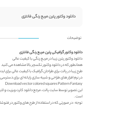
دانلود وکتور پترن مربع رنگی فانتزی
توضیحات
دانلود وکتور گرافیکی پترن مربع رنگی فانتزی
دانلود وکتور
پترن زیبا در مربع رنگی با کیفیت عالی
همانطور که در
دانلود وکتور تکسچر
بالا مشاهده می کنید
طرح زیبا در پالت برای طراحان گرافیک با کیفیت عالی برای ای
در نرم افزار های طراحی و شبیه سازی رایانه ای برای دسترسی
Download vector colored squares Pattern Fantasy
این تصویر توسط
سایت پالت
، مرجع
دانلود کارت ویزیت
و لای
است .
توجه : در صورتی که در استفاده از طرح های وکتور در فتوشاپ به مشکل برخوردید , آن را در ایلواستریتور (