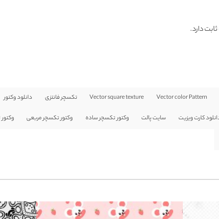
ثابت دارد.
Vector color Pattern
Vector square texture
تکسچر فانتزی
دانلود وکتور
انلود کارت ویزیت
سایت پالت
وکتور تکسچر ساده
وکتور تکسچر مربعی
وکتور 