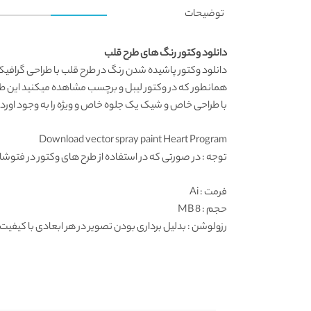
توضیحات
دانلود وکتور رنگ های طرح قلب
دانلود وکتور
پاشیده شدن رنگ در طرح قلب با طراحی گراف
همانطور که در
وکتور لیبل و برچسب
مشاهده میکنید این طرا
با طراحی خاص و شیک یک جلوه خاص و ویژه را به وجود اورده 
Download vector spray paint Heart Program
توجه : در صورتی که در استفاده از طرح های وکتور در فتوشاپ به مشکل برخوردید , آن را در ایلواستریتور (
فرمت
: Ai
حجم : 8 MB
رزولوشن
: بدلیل برداری بودن تصویر در هر ابعادی با کیفیت 