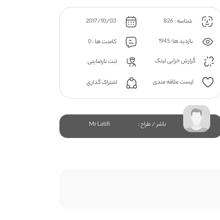
شناسه : 826
2017/10/03
بازدید ها: 1945
کامنت ها : 0
گزارش خرابی لینک
ثبت نارضایتی
لیست علاقه مندی
اشتراک گذاری
ناشر / طراح :
Mr Latifi