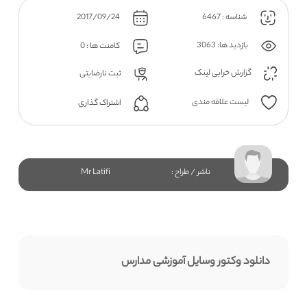
شناسه : 6467
2017/09/24
بازدید ها: 3063
کامنت ها : 0
گزارش خرابی لینک
ثبت نارضایتی
لیست علاقه مندی
اشتراک گذاری
ناشر / طراح :
Mr Latifi
دانلود وکتور وسایل آموزشی مدارس