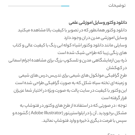
توضیحات
دانلود وکتور وسایل اموزشی علمی
دانلود وکتور
همانطور که در تصویر با کیفیت بالا مشاهده میکنید
وسایل اموزشی مدرن در ان وجود دارد
وسایلی مانند
دانلود وکتور اشیاء
کوله ابی رنگ با کیفیت عالی و کتاب
های رنگی زیبا که طراحی شیک شده است
ذره بین ازمایشگاهی مدرن و تلسکوپ بزرگ برای مشاهده اجرام اسمانی
در کهکشان
طرح گرافیکی
مولکول های شیمی برای تدریس درس های شیمی
و زمینه ای تخته سیاه شکل که به صورت گرافیکی طراحی شده است
این وکتور با کیفیت در
سایت پالت
به صورت ویژه در اختیار شما عزیزان
قرار گرفته است
توجه : در صورتی که در استفاده از طرح های وکتور در فتوشاپ به
مشکل برخوردید , آن را در ایلواستریتور (Adobe Illustrator ) گشوده و
سپس با فرمت دیگری ذخیره و وارد فتوشاپ نمائید.