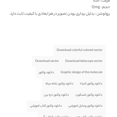
فرمت
: Eps
حجم : 12mg
رزولوشن : بدلیل برداری بودن تصویر در هر ابعادی با کیفیت ثابت دارد.
Download colorful colored vector
Download vector
Download telescope vector
Graphic design of the molecule
دانلود وکتور
دانلود وکتور اشیاء
دانلود وکتور تخته سیاه
دانلود وکتور تلسکوپ
دانلود وکتور ذره بین
دانلود وکتور وسایل اموزشی
دانلود وکتور کتاب اموزشی