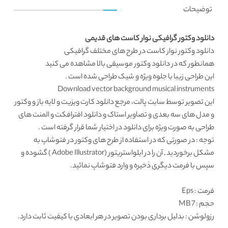
توضیحات
دانلود وکتور گرافیکی نوار کاست های قدیمی
دانلود وکتور
نوار کاست در طرح های مختلف گرافیکی
همانطور که در
دانلود وکتور موسیقی
بالا مشاهده می کنید
این طراحی زیبا با جلوه ویژه و شیک طراحی شده است .
Download vector background musical instruments
این تصویر توسط
سایت پالت
، مرجع
دانلود کارت ویزیت
و لایه باز و وکتور
و مدل های سه بعدی و تصاویر استاک و دانلود افترافکت و المنت های
طراحی به صورت ویژه برای دانلود در اختیار شما قرار گرفته است .
توجه : در صورتی که در استفاده از طرح های وکتور در فتوشاپ به
مشکل برخوردید , آن را در ایلواستریتور (Adobe Illustrator ) گشوده و
سپس با فرمت دیگری ذخیره و وارد فتوشاپ نمائید.
فرمت
: Eps
حجم : 7 MB
رزولوشن
: بدلیل برداری بودن تصویر در هر ابعادی با کیفیت ثابت دارد.