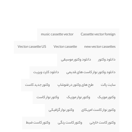
music cassette vector
Cassette vector foreign
Vector cassette US
Vector cassette
new vector cassettes
دانلود وکتور
دانلود وکتور موسیقی
دانلود وکتور نوار کاست های قدیمی
دانلود کارت ویزیت
سایت پالت
طرح های وکتور در فتوشاپ
وکتور جدید کاست
وکتور موزیک
وکتور نوار موزیک
وکتور نوار کاست
وکتور نوار کاست امریکای
وکتور نوار گرافیکی
وکتور کاست خارجی
وکتور کاست رنگی
وکتور کاست ضبط