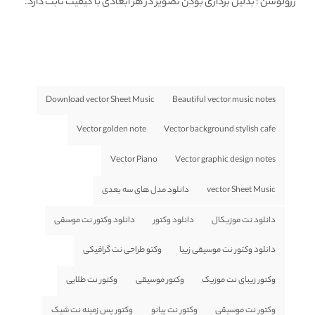
رزولوشن
: بدلیل برداری بودن تصویر در هر ابعادی با کیفیت ثابت دارد.
Download vector Sheet Music
Beautiful vector music notes
Vector golden note
Vector background stylish cafe
Vector Piano
Vector graphic design notes
vector Sheet Music
دانلود مدل های سه بعدی
دانلود نت موزیکال
دانلود وکتور
دانلود وکتور نت موسقی
دانلود وکتور نت موسیقی زیبا
وکتو طراحی نت گرافیکی
وکتور زیبای نت موزیک
وکتور موسیقی
وکتور نت طلایی
وکتور نت موسیقی
وکتور نت پیانو
وکتور پس زمینه نت شیک