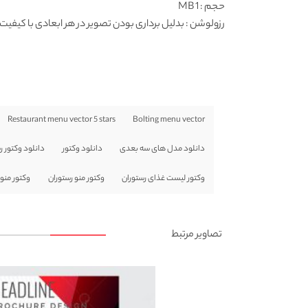
حجم : 1 MB
رزولوشن
: بدلیل برداری بودن تصویر در هر ابعادی با کیفیت 
Restaurant menu vector 5 stars
Bolting menu vector
دانلود مدل های سه بعدی
دانلود وکتور
دانلود وکتور 
وکتور لیست غذای رستوران
وکتور منو رستوران
وکتور منو رستو
تصاویر مرتبط