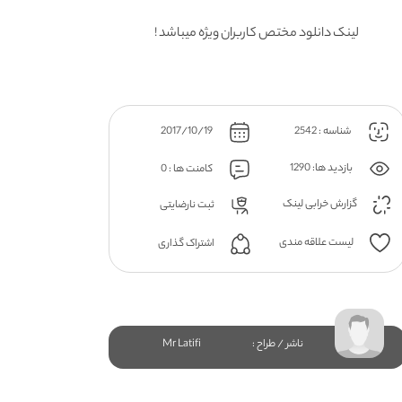
لینک دانلود مختص کاربران ویژه میباشد !
شناسه : 2542
2017/10/19
بازدید ها: 1290
کامنت ها : 0
گزارش خرابی لینک
ثبت نارضایتی
لیست علاقه مندی
اشتراک گذاری
ناشر / طراح :
Mr Latifi