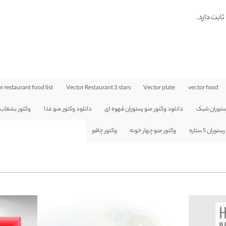
ثابت دارد.
r restaurant food list
Vector Restaurant 3 stars
Vector plate
vector food
رستوران شیک
دانلود وکتور منو رستوران قهوه ای
دانلود وکتور منو غذا
وکتور بشقاب
ران 5 ستاره
وکتور منو چهار خونه
وکتور چاقو