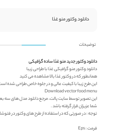
دانلود وکتور منو غذا
توضیحات
دانلود وکتور جدید منو غذا ساده گرافیکی
دانلود وکتور
منو گرافیکی غذا با طراحی زیبا
همانطور که در
وکتور غذا
بالا مشاهده می کنید
این طرح زیبا با کیفیت عالی و در جلوه خاص طراحی شده است 
Download vector food menu
این تصویر توسط
سایت پالت
، مرجع
دانلود مدل های سه بع
شما عزیزان قرار گرفته باشد .
توجه : در صورتی که در استفاده از طرح های وکتور در فتوشاپ به مشکل برخوردید , آن را در ایلواستریتور (
فرمت
: Eps