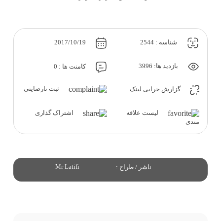
شناسه : 2544
2017/10/19
بازدید ها: 3996
کامنت ها : 0
ثبت نارضایتی
گزارش خرابی لینک
لیست علاقه
اشتراک گذاری
مندی
Mr Latifi
ناشر / طراح :