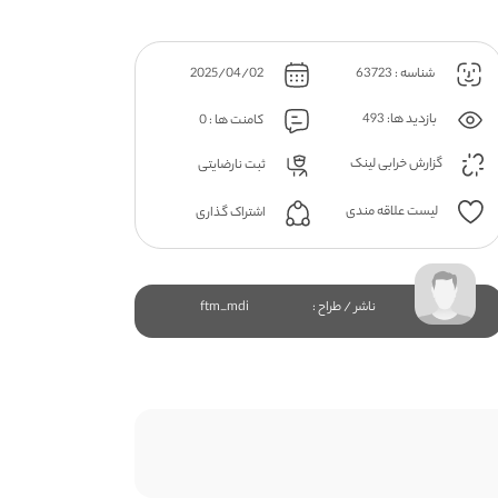
شناسه : 63723
2025/04/02
بازدید ها: 493
کامنت ها : 0
گزارش خرابی لینک
ثبت نارضایتی
لیست علاقه مندی
اشتراک گذاری
ناشر / طراح :
ftm_mdi