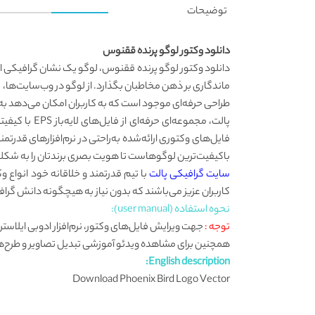
توضیحات
دانلود وکتور لوگو پرنده ققنوس
دانلود وکتور لوگو پرنده ققنوس،
لوگو یک نشان گرافیکی اس
ماندگاری بر ذهن مخاطبان بگذارد. از لوگو در وب‌سایت‌ها، ک
طراحی حرفه‌ای موجود است که به کاربران امکان می‌دهد به
پالت، مجموع
فایل‌های وکتوری ارائه‌شده به‌راحتی در نرم‌افزارهای قدرت
باکیفیت‌ترین لوگوهاست تا هویت بصری برندتان را به شکلی
سایت گرافیکی پالت
با تیم قدرتمند و خلاقانه خود انواع 
کاربران عزیز می‌باشند که بدون نیاز به هیچگونه دانش گرافی
نحوه استفاده (user manual):
توجه :
همچنین برای مشاهده ویدئو آموزشی تبدیل تصاویر و طرح‌ها به ف
English description:
Download Phoenix Bird Logo Vector