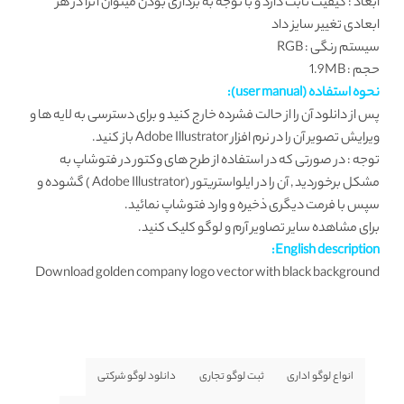
ابعاد : کیفیت ثابت دارد و با توجه به برداری بودن میتوان آنرا در هر
ابعادی تغییر سایز داد
سیستم رنگی : RGB
حجم : 1.9MB
نحوه استفاده (user manual):
پس از دانلود آن را از حالت فشرده خارج کنید و برای دسترسی به لایه ها و
ویرایش تصویر آن را در نرم افزار Adobe Illustrator باز کنید.
توجه : در صورتی که در استفاده از طرح های وکتور در فتوشاپ به
مشکل برخوردید , آن را در ایلواستریتور (Adobe Illustrator ) گشوده و
سپس با فرمت دیگری ذخیره و وارد فتوشاپ نمائید.
برای مشاهده سایر تصاویر آرم و لوگو
کلیک کنید.
English description:
Download golden company logo vector with black background
انواع لوگو اداری
ثبت لوگو تجاری
دانلود لوگو شرکتی