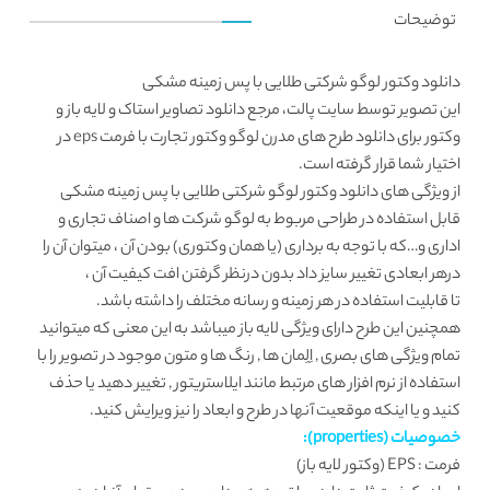
توضیحات
دانلود وکتور لوگو شرکتی طلایی با پس زمینه مشکی
این تصویر توسط
سایت پالت
، مرجع دانلود تصاویر استاک و لایه باز و
وکتور برای دانلود طرح های مدرن لوگو وکتور
تجارت
با فرمت eps در
اختیار شما قرار گرفته است.
از ویژگی های دانلود وکتور لوگو شرکتی طلایی با پس زمینه مشکی
قابل استفاده در طراحی مربوط به
لوگو
شرکت ها و اصناف تجاری و
اداری و…که با توجه به برداری (یا همان وکتوری) بودن آن ، میتوان آن را
درهر ابعادی تغییر سایز داد بدون درنظر گرفتن افت کیفیت آن ،
تا قابلیت استفاده در هر زمینه و رسانه مختلف را داشته باشد.
همچنین این طرح دارای ویژگی لایه باز میباشد به این معنی که میتوانید
تمام ویژگی های بصری , اِلِمان ها , رنگ ها و متون موجود در تصویر را با
استفاده از نرم افزار های مرتبط مانند ایلاستریتور , تغییر دهید یا حذف
کنید و یا اینکه موقعیت آنها در طرح و ابعاد را نیز ویرایش کنید.
خصوصیات (properties):
فرمت : EPS (وکتور لایه باز)