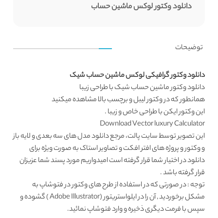
دانلود وکتور لوکس ماشین حساب
توضیحات
دانلود وکتور گرافیکی لوکس ماشین حساب شیک
دانلود وکتور
ماشین حساب شیک با طراحی زیبا
همانطور که در
وکتور لیبل و برچسب
بالا مشاهده میکنید
این
وکتور ایکن
با طراحی خاص و زیبا .
Download Vector luxury Calculator
این تصویر توسط
سایت پالت
، مرجع
دانلود مدل های سه بعدی
و لایه باز
و وکتور و پروژه های افتر افکت و تصاویر استاک به صورت ویژه برای
دانلود در اختیار شما قرار گرفته است امیدواریم مورد پسند شما عزیزان
قرار گرفته باشد .
توجه : در صورتی که در استفاده از طرح های وکتور در فتوشاپ به
مشکل برخوردید , آن را در ایلواستریتور (Adobe Illustrator ) گشوده و
سپس با فرمت دیگری ذخیره و وارد فتوشاپ نمائید.