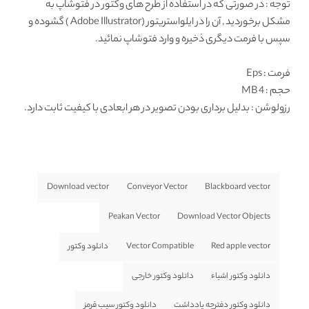
توجه : در صورتی که در استفاده از طرح های وکتور در فتوشاپ به
مشکل برخوردید , آن را در ایلواستریتور (Adobe Illustrator ) گشوده و
سپس با فرمت دیگری ذخیره و وارد فتوشاپ نمائید.
فرمت
: Eps
حجم : 4 MB
رزولوشن
: بدلیل برداری بودن تصویر در هر ابعادی با کیفیت ثابت دارد.
Download vector
Conveyor Vector
Blackboard vector
Peakan Vector
Download Vector Objects
Red apple vector
Vector Compatible
دانلود وکتور
دانلود وکتور اشیاء
دانلود وکتور خارجی
دانلود وکتور دفترچه یادداشت
دانلود وکتور سیب قرمز