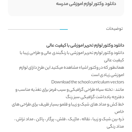
دانلود وکتور لوازم اموزشی مدرسه
توضیحات
دانلود وکتور لوازم تحریر اموزشی با کیفیت عالی
دانلود وکتور
لوارم تحریر اموزشی با رنگبندی عالی و طراحی زیبا با
کیفیت عالی
همانطور که در
وکتور اشیاء
مشاهده میکنید این طرح دارای لوازم
اموزشی زیادی است
Download the school curriculum vectors
مانند : تخته سیاه
طراحی گرافیکی
و سیب قرمز برای تغذیه مناسب و
دفترچه یادداشت گرافیکی سبز رنگ
خط کش و مداد های شیک و زیبا و قلمو بسیار ظریف برای طراحی های
خاص
ذره بین شیک و زیبا ، نقاله ، ماژیک ، فلش ، پرگار ، پاکن ، مداد تراش ،
مداد رنگی