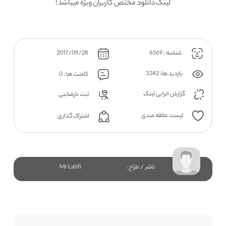
لینک دانلود مختص کاربران ویژه میباشد !
شناسه : 6569
2017/09/28
بازدید ها: 3242
کامنت ها : 0
گزارش خرابی لینک
ثبت نارضایتی
لیست علاقه مندی
اشتراک گذاری
ناشر / طراح :
Mr Latifi