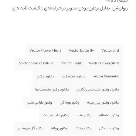
حجم : 3 MB
رزولوشن
: بدلیل برداری بودن تصویر در هر ابعادی با کیفیت ثابت دارد.
Vector Flower Heart
Vector butterfly
Vector bird
Vector heart of nature
Vector Heart
Vector flower plant
vector Romantic
دانلود افترافکت
دانلود وکتور
دانلود وکتور قلب فانتزی گلدار
دانلود وکتور مناسبت ها
دانلود وکتور پس زمینه
وکتور بوته گل
وکتور طراحی قلب
وکتور عاشقانه
وکتور قلب
وکتور قلب طبیعت
وکتور قلب گل
وکتور پرنده
وکتور پروانه
وکتور گل قهوه ای