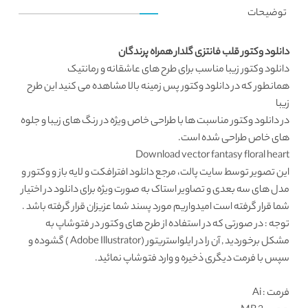
توضیحات
دانلود وکتور قلب فانتزی گلدار همراه پرندگان
دانلود وکتور
زیبا مناسب برای طرح های عاشقانه و رمانتیک
همانطور که در
دانلود وکتور پس زمینه
بالا مشاهده می کنید این طرح
زیبا
در
دانلود وکتور مناسبت ها
با طراحی خاص ویژه در رنگ های زیبا و جلوه
های خاص طراحی شده است.
Download vector fantasy floral heart
این تصویر توسط سایت پالت، مرجع
دانلود افترافکت
و لایه باز و وکتور و
مدل های سه بعدی و تصاویر استاک به صورت ویژه برای دانلود در اختیار
شما قرار گرفته است امیدواریم مورد پسند شما عزیزان قرار گرفته باشد .
توجه : در صورتی که در استفاده از طرح های وکتور در فتوشاپ به
مشکل برخوردید , آن را در ایلواستریتور (Adobe Illustrator ) گشوده و
سپس با فرمت دیگری ذخیره و وارد فتوشاپ نمائید.
فرمت
: Ai