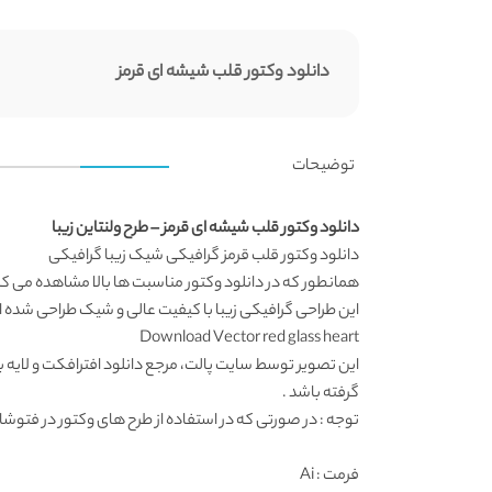
دانلود وکتور قلب شیشه ای قرمز
توضیحات
دانلود وکتور قلب شیشه ای قرمز – طرح ولنتاین زیبا
دانلود وکتور
قلب قرمز گرافیکی شیک زیبا گرافیکی
همانطور که در
دانلود وکتور مناسبت ها
بالا مشاهده می کن
این
طراحی گرافیکی
زیبا با کیفیت عالی و شیک طراحی شده 
Download Vector red glass heart
این تصویر توسط
سایت پالت
، مرجع
دانلود افترافکت
و لایه 
گرفته باشد .
توجه : در صورتی که در استفاده از طرح های وکتور در فتوشاپ به مشکل برخوردید , آن را در ایلواستریتور (
فرمت
: Ai