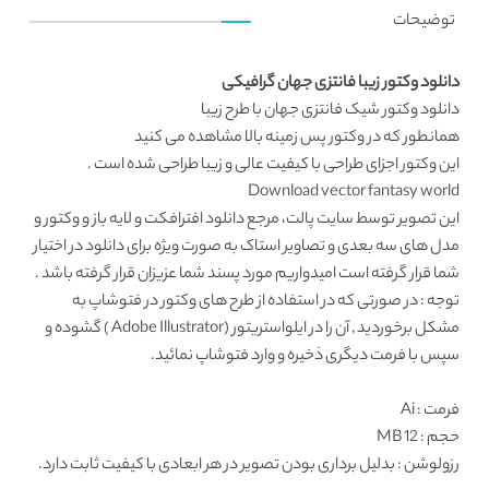
توضیحات
دانلود وکتور زیبا فانتزی جهان گرافیکی
دانلود وکتور
شیک فانتزی جهان با طرح زیبا
همانطور که در
وکتور پس زمینه
بالا مشاهده می کنید
این
وکتور اجزای طراحی
با کیفیت عالی و زیبا طراحی شده است .
Download vector fantasy world
این تصویر توسط
سایت پالت
، مرجع
دانلود افترافکت
و لایه باز و وکتور و
مدل های سه بعدی و تصاویر استاک به صورت ویژه برای دانلود در اختیار
شما قرار گرفته است امیدواریم مورد پسند شما عزیزان قرار گرفته باشد .
توجه : در صورتی که در استفاده از طرح های وکتور در فتوشاپ به
مشکل برخوردید , آن را در ایلواستریتور (Adobe Illustrator ) گشوده و
سپس با فرمت دیگری ذخیره و وارد فتوشاپ نمائید.
فرمت
: Ai
حجم : 12 MB
رزولوشن
: بدلیل برداری بودن تصویر در هر ابعادی با کیفیت ثابت دارد.