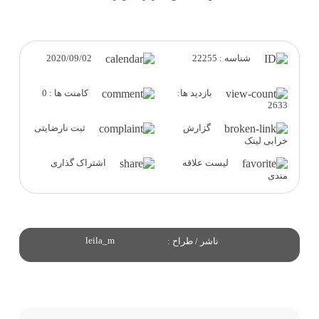
2020/09/02
شناسه : 22255
بازدید ها:
کامنت ها : 0
2633
گزارش
ثبت نارضایتی
خرابی لینک
لیست علاقه
اشتراک گذاری
مندی
leila_m
ناشر / طراح :