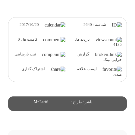
2017/10/20
شناسه : 2640
بازدید ها:
کامنت ها : 0
4135
گزارش
ثبت نارضایتی
خرابی لینک
لیست علاقه
اشتراک گذاری
مندی
Mr Latifi
ناشر / طراح :