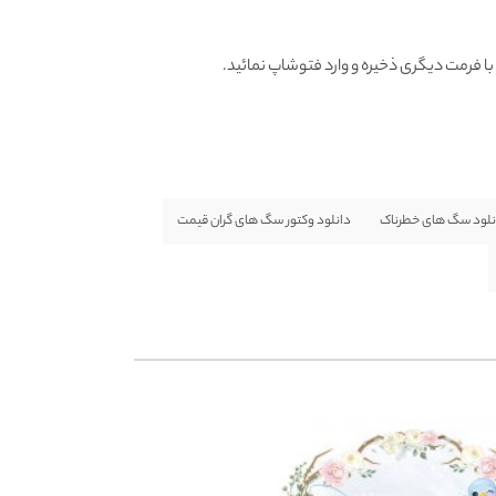
نلود سگ های خطرناک
دانلود وکتور سگ های گران قیمت