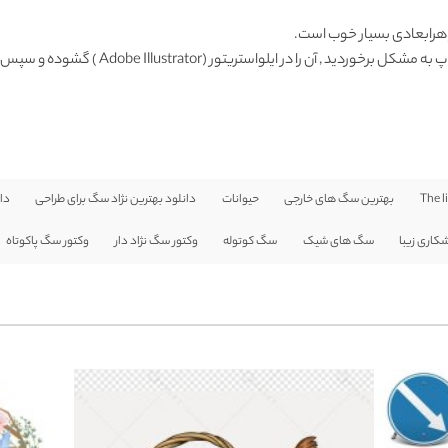
Adobe Illustrator ) گشوده و سپس با فرمت دیگری ذخیره و وارد فتوشاپ نمائید.
The l
بهترین سگ های خارجی
حیوانات
دانلود بهترین نژاد سگ برای طراحی
دا
اری زیبا
سگ های شیک
سگ کوتوله
وکتور سگ نژاد دار
وکتور سگ پاکوتاه