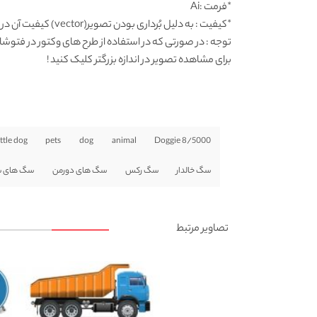
*فرمت :Ai
*کیفیت : به دلیل بُرداری بودن تصویر(vector) کیفیت آن در هرابعادی بسیار خوب است.
توجه : در صورتی که در استفاده از طرح های وکتور در فتوشاپ به مشکل برخوردید , آن را در ایلواستریتور (
برای مشاهده تصویر در اندازه بزرگتر کلیک کنید !
ittle dog
pets
dog
animal
8/5000 Doggie
سگ خالدار
سگ رکس
سگ های دورمن
سگ های شک
تصاویر مرتبط