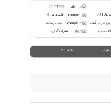
2017/10/28
ها: 1451
کامنت ها : 0
ش خرابی لینک
ثبت نارضایتی
قه مندی
اشتراک گذاری
Mr Latifi
 طراح :