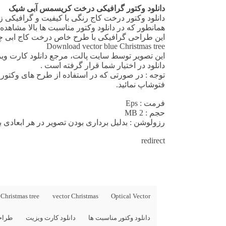
دانلود وکتور گرافیکی درخت کریسمس آبی شیک
دانلود وکتور
درخت کاج رنگی با کیفیت و گرافیکی زی
همانطور که در
دانلود وکتور مناسبت ها
بالا مشاهده 
این
طراحی گرافیکی
با طرح خاص درخت کاج ابی 
Download vector blue Christmas tree
این تصویر توسط سایت پالت، مرجع
دانلود کارت وی
دانلود در اختیار شما قرار گرفته است .
فتوشاپ نمائید.
فرمت
: Eps
حجم : 2 MB
رزولوشن
: بدلیل برداری بودن تصویر در هر ابعادی با
redirect
 Christmas tree
vector Christmas
Optical Vector
دانلود وکتور مناسبت ها
دانلود کارت ویزیت
طراح