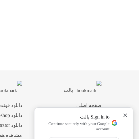
پالت
صفحه اصلی
دانلود فونت
×
اشتراک ویژه
دانلود Photoshop
Sign in to پالت
Continue securely with your Google
پشتیبانی
دانلود Illustrator
account
همکاری با ما
مشاهده هم