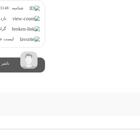
شناسه : 3148
بازدید 
گزار
لیست علا
ناشر /