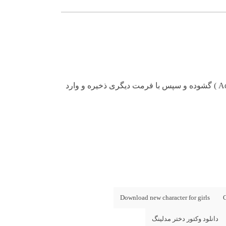
توجه : در صورتی که در استفاده از طرح های وکتور در فتوشاپ به مشکل برخوردید , آن را در ایلواستریتور (Adobe Illustrator ) گشوده و سپس با فرمت دیگری ذخیره و وارد
Download new character for girls
C
دانلود وکتور دختر مدلینگ