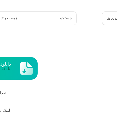
دی ها
دانلود
t Link
تعدا
لینک د