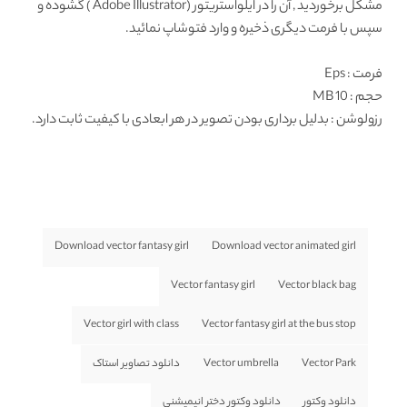
مشکل برخوردید , آن را در ایلواستریتور (Adobe Illustrator ) گشوده و
سپس با فرمت دیگری ذخیره و وارد فتوشاپ نمائید.
فرمت
: Eps
حجم : 10 MB
رزولوشن
: بدلیل برداری بودن تصویر در هر ابعادی با کیفیت ثابت دارد.
Download vector fantasy girl
Download vector animated girl
Vector fantasy girl
Vector black bag
Vector girl with class
Vector fantasy girl at the bus stop
Vector Park
Vector umbrella
دانلود تصاویر استاک
دانلود وکتور
دانلود وکتور دختر انیمیشنی