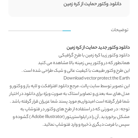
دانلود وکتور حمایت از کره زمین
توضیحات
دانلود وکتور جدید حمایت از کره زمین
دانلود وکتور
زیبا کره زمین با طرح گرافیکی
همانطور که در
وکتور پس زمینه
بالا مشاهده می کنید
این طرح
وکتور طبیعت
با کیفیت عالی و شیک طراحی شده است .
Download vector protect the Earth
این تصویر توسط
سایت پالت
، مرجع
دانلود افترافکت
و لایه باز و وکتور و
مدل های سه بعدی و تصاویر استاک به صورت ویژه برای دانلود در اختیار
شما قرار گرفته است امیدواریم مورد پسند شما عزیزان قرار گرفته باشد .
توجه : در صورتی که در استفاده از طرح های وکتور در فتوشاپ به
مشکل برخوردید , آن را در ایلواستریتور (Adobe Illustrator ) گشوده و
سپس با فرمت دیگری ذخیره و وارد فتوشاپ نمائید.