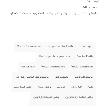
فرمت
: Eps
حجم : 2 MB
رزولوشن
: بدلیل برداری بودن تصویر در هر ابعادی با کیفیت ثابت دارد.
Vector Clean nature
Support vector Earth
ozone layer
Vector graphics green man
Vector Earth
vector man
Vector green nature
Vector green man
دانلود افترافکت
دانلود وکتور
دانلود وکتور حمایت از کره زمین
زمین
لایه اوزون
مرد سبز
وکتور انسان
وکتور انسان سبز
وکتور حمایت از لایه اوزون
وکتور حمایت از کره زمین