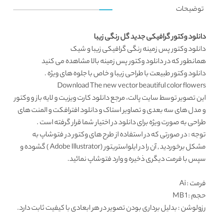
توضیحات
دانلود وکتور گرافیکی جدید گل رنگی زیبا
دانلود وکتور
پس زمینه رنگی گرافیکی زیبا و شیک
همانطور که در
دانلود وکتور پس زمینه
بالا مشاهده می کنید
دانلود وکتور طبیعت
با طراحی زیبا و خاص با جلوه های ویژه .
Download The new vector beautiful color flowers
این تصویر توسط
سایت پالت
، مرجع
دانلود کارت ویزیت
و لایه باز و وکتور
و مدل های سه بعدی و تصاویر استاک و دانلود افترافکت و المنت های
طراحی به صورت ویژه برای دانلود در اختیار شما قرار گرفته است .
توجه : در صورتی که در استفاده از طرح های وکتور در فتوشاپ به
مشکل برخوردید , آن را در ایلواستریتور (Adobe Illustrator ) گشوده و
سپس با فرمت دیگری ذخیره و وارد فتوشاپ نمائید.
فرمت
: Ai
حجم : 1 MB
رزولوشن
: بدلیل برداری بودن تصویر در هر ابعادی با کیفیت ثابت دارد.