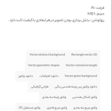
فرمت
: Ai
حجم : 1 MB
رزولوشن
: بدلیل برداری بودن تصویر در هر ابعادی با کیفیت ثابت دارد.
Vector abstract background
Rectangle vector 3D
Vector geometric shapes
Vector colored rectangle
Vector green background
دانلود افترافکت
دانلود وکتور
دانلود وکتور پس زمینه هندسی رنگی
طراحی گرافیکی
وکتور اشکال هندسی
وکتور زمینه سه بعدی
وکتور مربع سه بعدی
وکتور مربع فانتزی
وکتور مستطیل 3D