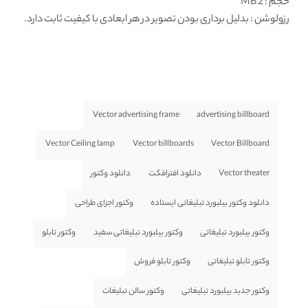
حجم : 2 MB
رزولوشن
: بدلیل برداری بودن تصویر در هر ابعادی با کیفیت ثابت دارد.
Vector advertising frame
advertising billboard
Vector Ceiling lamp
Vector billboards
Vector Billboard
Vector theater
دانلود افترافکت
دانلود وکتور
دانلود وکتور بیلبورد تبلیغاتی ایستاده
وکتور اجزای طراحی
وکتور بیلبورد تبلیغاتی
وکتور بیلبورد تبلیغاتی سفید
وکتور تابلو
وکتور تابلو تبلیغاتی
وکتور تابلو فروش
وکتور جدید بیلبورد تبلیغاتی
وکتور سالن تبلیغات