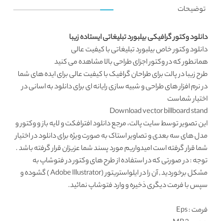
توضیحات
دانلود وکتور گرافیکی بیلبورد تبلیغاتی ایستاده زیبا
دانلود وکتور
خاص بیلبورد تبلیغاتی با کیفیت عالی
همانطور که در
وکتور اجزای طراحی
بالا مشاهده می کنید
طرح زیبا در پالت برای طراحان گرافیک با کیفیت عالی برای ایده های شما
در نرم افزار های طراحی و شبیه سازی رایانه ای برای دانلود به اسانی در
اختیار شماست
Download vector billboard stand
این تصویر توسط
سایت پالت
، مرجع
دانلود افترافکت
و لایه باز و وکتور و
مدل های سه بعدی و تصاویر استاک به صورت ویژه برای دانلود در اختیار
شما قرار گرفته است امیدواریم مورد پسند شما عزیزان قرار گرفته باشد .
توجه : در صورتی که در استفاده از طرح های وکتور در فتوشاپ به
مشکل برخوردید , آن را در ایلواستریتور (Adobe Illustrator ) گشوده و
سپس با فرمت دیگری ذخیره و وارد فتوشاپ نمائید.
فرمت
: Eps