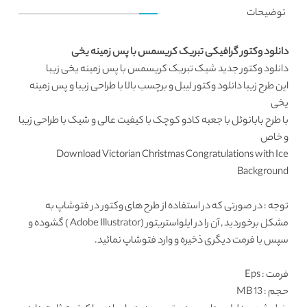
توضیحات
دانلود وکتور گرافیکی تبریک کریسمس با پس زمینه یخی
دانلود وکتور
جدید شیک تبریک کریسمس با پس زمینه یخی زیبا
این طرح زیبا
دانلود وکتور لیبل و برچسب
بالا با طراحی زیبا و پس زمینه
یخی
با طرح بابانوئل با جعبه کادو کوچک با کیفیت عالی و شیک با طراحی زیبا
و خاص
Download Victorian Christmas Congratulations with Ice
Background
توجه : در صورتی که در استفاده از طرح های وکتور در فتوشاپ به
مشکل برخوردید , آن را در ایلواستریتور (Adobe Illustrator ) گشوده و
سپس با فرمت دیگری ذخیره و وارد فتوشاپ نمائید.
فرمت
: Eps
حجم : 13 MB