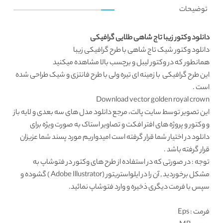
توضیحات
دانلود وکتور زیبا تاج شاهی طلایی گرافیکی
دانلود وکتور
شیک تاج شاهی با طرح گرافیکی زیبا
همانطور که در
وکتور لیبل و برچسب
بالا مشاهده میکنید
این طرح گرافیکی با زمینه ای تیره ولی با طرح فانتزی و شیک طراحی شده
است .
Download vector golden royal crown
این تصویر توسط
سایت پالت
، مرجع
دانلود مدل های سه بعدی
و لایه باز
و وکتور و پروژه های افتر افکت و تصاویر استاک به صورت ویژه برای
دانلود در اختیار شما قرار گرفته است امیدواریم مورد پسند شما عزیزان
قرار گرفته باشد .
توجه : در صورتی که در استفاده از طرح های وکتور در فتوشاپ به
مشکل برخوردید , آن را در ایلواستریتور (Adobe Illustrator ) گشوده و
سپس با فرمت دیگری ذخیره و وارد فتوشاپ نمائید.
فرمت
: Eps