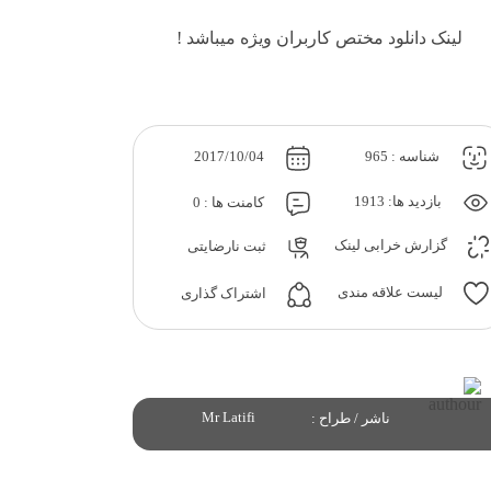
لینک دانلود مختص کاربران ویژه میباشد !
شناسه : 965
2017/10/04
بازدید ها: 1913
کامنت ها : 0
گزارش خرابی لینک
ثبت نارضایتی
لیست علاقه مندی
اشتراک گذاری
Mr Latifi
ناشر / طراح :