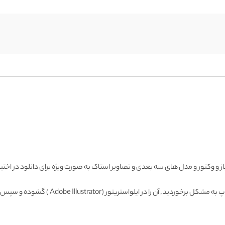
باز و وکتور و مدل های سه بعدی و تصاویر استاک به صورت ویژه برای دانلود در اختیا
Adobe Illustrator ) گشوده و سپس با فرمت دیگری ذخیره و وارد فتوشاپ نمائید.