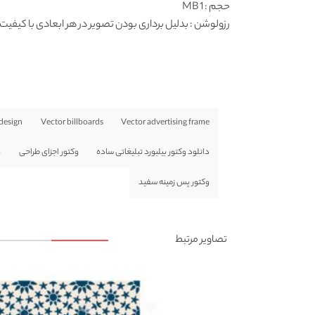
حجم : 1 MB
رزولوشن
: بدلیل برداری بودن تصویر در هر ابعادی با کیفیت 
 design
Vector billboards
Vector advertising frame
دانلود وکتور بیلبورد تبلیغاتی ساده
وکتور اجزای طراحی
و
وکتور پس زمینه سفید
تصاویر مرتبط