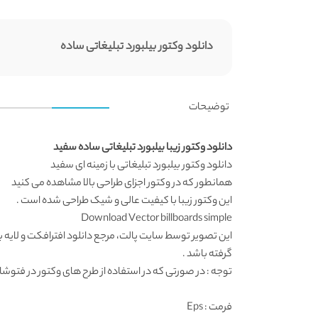
دانلود وکتور بیلبورد تبلیغاتی ساده
توضیحات
دانلود وکتور زیبا بیلبورد تبلیغاتی ساده سفید
دانلود وکتور
بیلبورد تبلیغاتی با زمینه ای سفید
همانطور که در
وکتور اجزای طراحی
بالا مشاهده می کنید
این وکتور زیبا با کیفیت عالی و شیک طراحی شده است .
Download Vector billboards simple
این تصویر توسط
سایت پالت
، مرجع
دانلود افترافکت
و لایه 
گرفته باشد .
توجه : در صورتی که در استفاده از طرح های وکتور در فتوشاپ به مشکل برخوردید , آن را در ایلواستریتور (
فرمت
: Eps