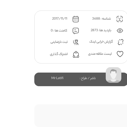
شناسه : 3688
2017/11/11
بازدید ها: 2873
کامنت ها : 0
گزارش خرابی لینک
ثبت نارضایتی
لیست علاقه مندی
اشتراک گذاری
ناشر / طراح :
Mr Latifi