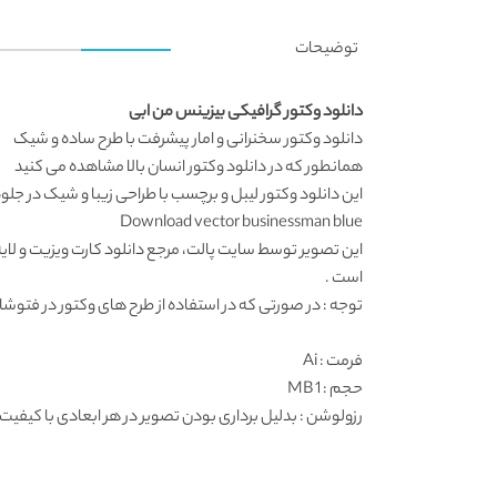
توضیحات
دانلود وکتور گرافیکی بیزینس من ابی
دانلود وکتور
سخنرانی و امار پیشرفت با طرح ساده و شیک
همانطور که در
دانلود وکتور انسان
بالا مشاهده می کنید
این
دانلود وکتور لیبل و برچسب
با طراحی زیبا و شیک در جل
Download vector businessman blue
این تصویر توسط
سایت پالت
، مرجع
دانلود کارت ویزیت
و لای
است .
توجه : در صورتی که در استفاده از طرح های وکتور در فتوشاپ به مشکل برخوردید , آن را در ایلواستریتور (
فرمت
: Ai
حجم : 1 MB
رزولوشن
: بدلیل برداری بودن تصویر در هر ابعادی با کیفیت 