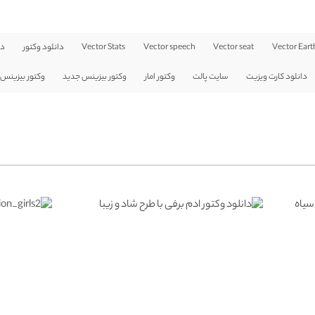
Vector Eart
Vector seat
Vector speech
Vector Stats
دانلود وکتور
دا
دانلود کارت ویزیت
سایت پالت
وکتور امار
وکتور بیزینس جدید
وکتور بیزینس