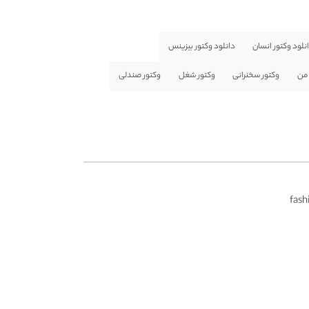
نلود وکتور انسان
دانلود وکتور بیزینس
 من
وکتور سخنرانی
وکتور شغل
وکتور صندلی