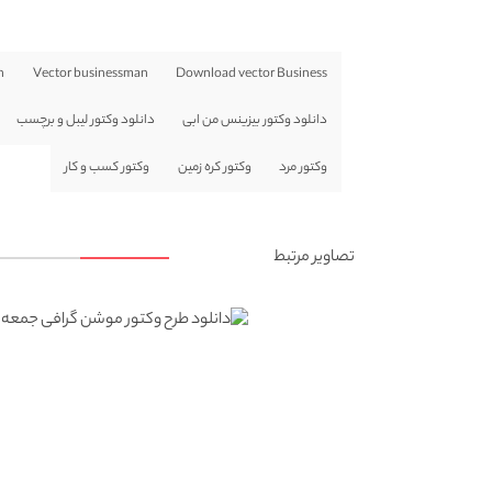
h
Vector businessman
Download vector Business
دانلود وکتور بیزینس من ابی
دانلود وکتور لیبل و برچسب
وکتور مرد
وکتور کره زمین
وکتور کسب و کار
تصاویر مرتبط