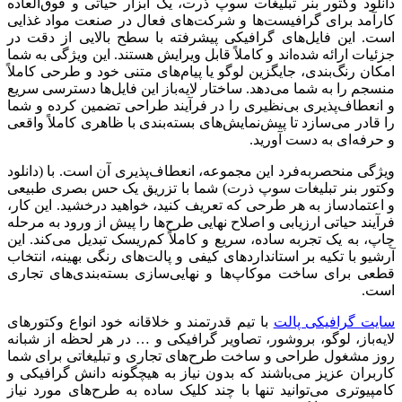
دانلود وکتور بنر تبلیغات سوپ ذرت، یک ابزار حیاتی و فوق‌العاده
کارآمد برای گرافیست‌ها و شرکت‌های فعال در صنعت مواد غذایی
است. این فایل‌های گرافیکی پیشرفته با سطح بالایی از دقت در
جزئیات ارائه شده‌اند و کاملاً قابل ویرایش هستند. این ویژگی به شما
امکان رنگ‌بندی، جایگزین لوگو یا پیام‌های متنی خود و طرحی کاملاً
منسجم را به شما می‌دهد. ساختار لایه‌باز این فایل‌ها دسترسی سریع
و انعطاف‌پذیری بی‌نظیری را در فرآیند طراحی تضمین کرده و شما
را قادر می‌سازد تا پیش‌نمایش‌های بسته‌بندی با ظاهری کاملاً واقعی
و حرفه‌ای به دست آورید.
ویژگی منحصربه‌فرد این مجموعه، انعطاف‌پذیری آن است. با (دانلود
وکتور بنر تبلیغات سوپ ذرت) شما با تزریق یک حس بصری طبیعی
و اعتمادساز به هر طرحی که تعریف کنید، خواهید درخشید. این کار،
فرآیند حیاتی ارزیابی و اصلاح نهایی طرح‌ها را پیش از ورود به مرحله
چاپ، به یک تجربه ساده، سریع و کاملاً کم‌ریسک تبدیل می‌کند. این
آرشیو با تکیه بر استانداردهای کیفی و پالت‌های رنگی بهینه، انتخاب
قطعی برای ساخت موکاپ‌ها و نهایی‌سازی بسته‌بندی‌های تجاری
است.
سایت گرافیکی پالت
با تیم قدرتمند و خلاقانه خود انواع وکتورهای
لایه‌باز، لوگو، بروشور، تصاویر گرافیکی و … در هر لحظه از شبانه
روز مشغول طراحی و ساخت طرح‌های تجاری و تبلیغاتی برای شما
کاربران عزیز می‌باشند که بدون نیاز به هیچگونه دانش گرافیکی و
کامپیوتری می‌توانید تنها با چند کلیک ساده به طرح‌های مورد نیاز