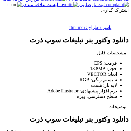
ثبت نارضایتی
لیست علاقه مندی
اشتراک گذاری
ناشر / طراح :
ftm_mdi
دانلود وکتور بنر تبلیغات سوپ ذرت
مشخصات فایل
فرمت:
EPS
حجم:
18.8MB
ابعاد:
VECTOR
سیستم رنگی:
RGB
لایه باز:
هست
نرم افزار پیشنهادی:
Adobe illustrator
سطح دسترسی:
ویژه
توضیحات
دانلود وکتور بنر تبلیغات سوپ ذرت