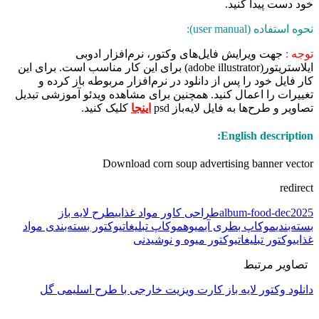
خود دست پیدا کنید.
نحوه استفاده (user manual):
توجه :
جهت ویرایش فایل‌های وکتور، نرم‌افزار ادوبی
ایلاستریتور(adobe illustrator) برای این کار مناسب است. برای این
کار فایل خود را پس از دانلود در نرم‌افزار مربوطه باز کرده و
تغییرات را اعمال کنید. همچنین برای مشاهده ویدئو آموزشی تبدیل
تصاویر و طرح‌ها به فایل لایه‌باز psd
اینجا
کلیک کنید.
English description:
Download corn soup advertising banner vector
redirect
album-food-dec2025
طراحی کاور مواد غذایی
طرح لایه باز
بسته‌بندی
موکاپ بطری آبمیوه
موکاپ تبلیغاتی
وکتور بسته‌بندی مواد
غذایی
وکتور تبلیغاتی
وکتور میوه و نوشیدنی
تصاویر مرتبط
دانلود وکتور لایه باز کارت ویزیت خارجی با طرح اسلیمی گل