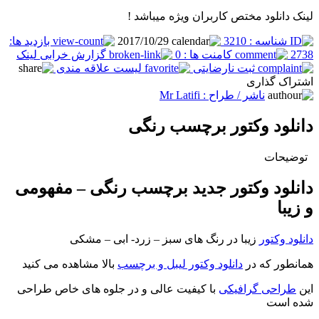
لینک دانلود مختص کاربران ویژه میباشد !
شناسه : 3210
2017/10/29
بازدید ها:
2738
کامنت ها : 0
گزارش خرابی لینک
ثبت نارضایتی
لیست علاقه مندی
اشتراک گذاری
ناشر / طراح :
Mr Latifi
دانلود وکتور برچسب رنگی
توضیحات
دانلود وکتور جدید برچسب رنگی – مفهومی
و زیبا
دانلود وکتور
زیبا در رنگ های سبز – زرد- ابی – مشکی
همانطور که در
دانلود وکتور لیبل و برچسب
بالا مشاهده می کنید
این
طراحی گرافیکی
با کیفیت عالی و در جلوه های خاص طراحی
شده است