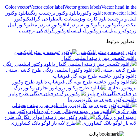
Color vector
Vector color label
Vector green labels
Vector head in the
vector label
room
دانلود وکتور
دانلود وکتور برچسب رنگی
دانلود وکتور
لیبل و برچسب
دانلود کارت ویزیت
سایت پالت
طراحی گرافیکی
وکتور
تیکت رنگی
وکتور رنگی
وکتور سر در اتاق
وکتور سردر مطب
وکتور لیبل
زرد
وکتور لیبل سبز
وکتور لیبل سیاه
وکتور گرافیکی برچسب
تصاویر مرتبط
وکتور توسعه و سئو اپلیکیشن
دانلود تکسچر پس زمینه اسلیمی گلدار
دانلود وکتور اسلیمی رنگی
طرح کاشی سنتی
دانلود وکتور حاشیه طرح بوته گل فتوشاپ
دانلود طرح وکتور
بروشور تجاری
وکتور برگ
درختان جنگلی طرح پاییز
دانلود وکتور حیوان ببر کارتونی زیبا
دانلود پس زمینه دیجیتالی
طرح کره
دانلود وکتور پس
زمینه امواج رنگارنگ
طرح
لایه باز لوگو بانک کشاورزی
پالت