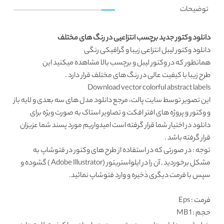
توضیحات
دانلود وکتور جدید برچسب انتزاعیی در رنگ های مختلف
دانلود وکتور
لیبل انتزاعی زیبا و گرافیکی رنگی
همانطور که در
وکتور لیبل و برچسب
بالا مشاهده میکنید این
طرح زیبا با کیفیت عالی در رنگ های مختلف قرار دارد .
Download vector colorful abstract labels
این تصویر توسط
سایت پالت
، مرجع
دانلود مدل های سه بعدی
و لایه باز
و وکتور و پروژه های افتر افکت و تصاویر استاک به صورت ویژه برای
دانلود در اختیار شما قرار گرفته است امیدواریم مورد پسند شما عزیزان
قرار گرفته باشد .
توجه : در صورتی که در استفاده از طرح های وکتور در فتوشاپ به
مشکل برخوردید , آن را در ایلواستریتور (Adobe Illustrator ) گشوده و
سپس با فرمت دیگری ذخیره و وارد فتوشاپ نمائید.
فرمت
: Eps
حجم : 1 MB