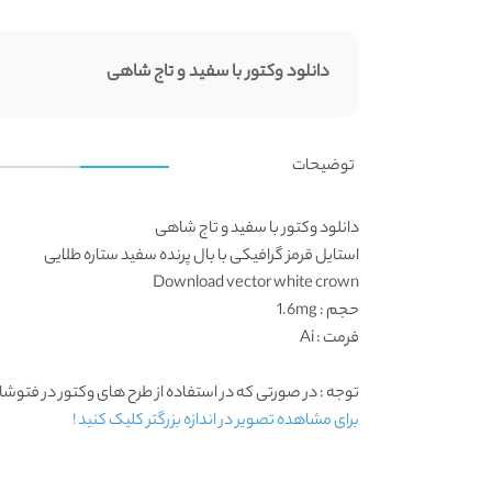
دانلود وکتور با سفید و تاج شاهی
توضیحات
دانلود وکتور با سفید و تاج شاهی
استایل قرمز گرافیکی با بال پرنده سفید ستاره طلایی
Download vector white crown
حجم : 1.6mg
فرمت : Ai
توجه : در صورتی که در استفاده از طرح های وکتور در فتوشاپ به مشکل برخوردید , آن را در Adobe Illustrator 
برای مشاهده تصویر در اندازه بزرگتر کلیک کنید !