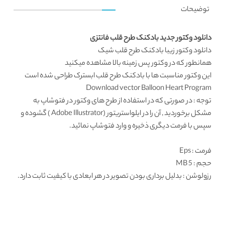
توضیحات
دانلود وکتور جدید بادکنک طرح قلب فانتزی
دانلود وکتور
زیبا بادکنک طرح قلب شیک
همانطور که در
وکتور پس زمینه
بالا مشاهده میکنید
این
وکتور مناسبت ها
با بادکنک طرح قلب ابسترک طراحی شده است
Download vector Balloon Heart Program
توجه : در صورتی که در استفاده از طرح های وکتور در فتوشاپ به
مشکل برخوردید , آن را در ایلواستریتور (Adobe Illustrator ) گشوده و
سپس با فرمت دیگری ذخیره و وارد فتوشاپ نمائید.
فرمت
: Eps
حجم : 5 MB
رزولوشن
: بدلیل برداری بودن تصویر در هر ابعادی با کیفیت ثابت دارد.