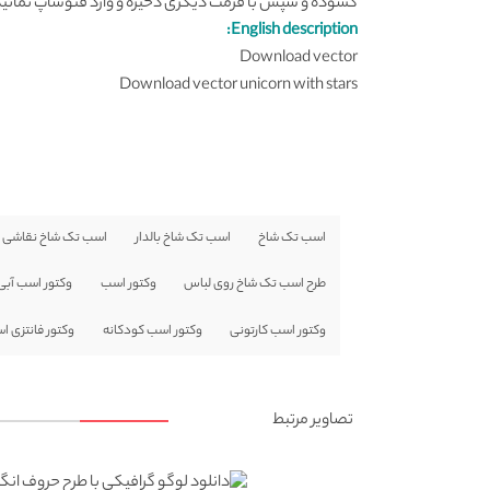
گشوده و سپس با فرمت دیگری ذخیره و وارد فتوشاپ نمائید
English description:
Download vector
Download vector unicorn with stars
اسب تک شاخ
اسب تک شاخ بالدار
اسب تک شاخ نقاشی
طرح اسب تک شاخ روی لباس
وکتور اسب
وکتور اسب آبی
وکتور اسب کارتونی
وکتور اسب کودکانه
وکتور فانتزی 
تصاویر مرتبط