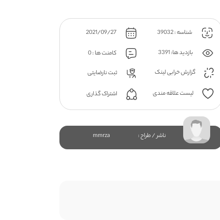
شناسه : 39032
2021/09/27
بازدید ها: 3391
کامنت ها : 0
گزارش خرابی لینک
ثبت نارضایتی
لیست علاقه مندی
اشتراک گذاری
ناشر / طراح :
mmrza