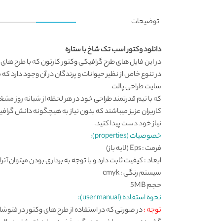
توضیحات
دانلود وکتور اسب تک شاخ با ستاره
در این فایل های طرح گرافیکی
وکتور کارتون
که با طرح های 
در تنوع خاص از نظیر حیوانات و پرندگان در آن وجود دارد که 
سایت طراحی
پالت
که با تیم قدرتمند طراحی خود در هر لحظه از شبانه روز مش
کاربران عزیز میباشند که بدون نیاز به هیچگونه دانش گرافی
نیاز خود دست پیدا کنید.
خصوصیات (properties):
فرمت : Eps (لایه باز)
ابعاد : کیفیت ثابت دارد و با توجه به برداری بودن میتوان آنرا
سیستم رنگی : cmyk
حجم 5MB
نحوه استفاده (user manual):
توجه :
در صورتی که در استفاده از طرح های وکتور در فتوش