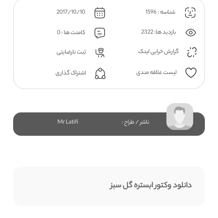
شناسه : 1596
2017/10/10
بازدید ها: 2322
کامنت ها : 0
گزارش خرابی لینک
ثبت نارضایتی
لیست علاقه مندی
اشتراک گذاری
ناشر / طراح :
Mr Latifi
دانلود وکتور ابستره گل سبز