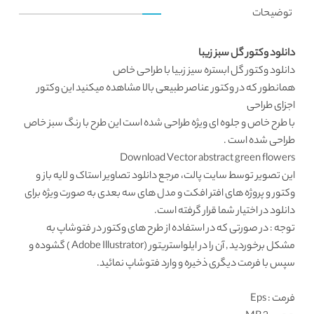
توضیحات
دانلود وکتور گل سبز زیبا
دانلود وکتور
گل ابستره سیز زبیا با طراحی خاص
همانطور که در
وکتور عناصر طبیعی
بالا مشاهده میکنید این
وکتور
اجزای طراحی
با طرح خاص و جلوه ای ویژه طراحی شده است این طرح با رنگ سبز خاص
طراحی شده است .
Download Vector abstract green flowers
این تصویر توسط
سایت پالت
، مرجع دانلود تصاویر استاک و لایه باز و
وکتور و پروژه های افتر افکت و مدل های سه بعدی به صورت ویژه برای
دانلود در اختیار شما قرار گرفته است.
توجه : در صورتی که در استفاده از طرح های وکتور در فتوشاپ به
مشکل برخوردید , آن را در ایلواستریتور (Adobe Illustrator ) گشوده و
سپس با فرمت دیگری ذخیره و وارد فتوشاپ نمائید.
فرمت
: Eps