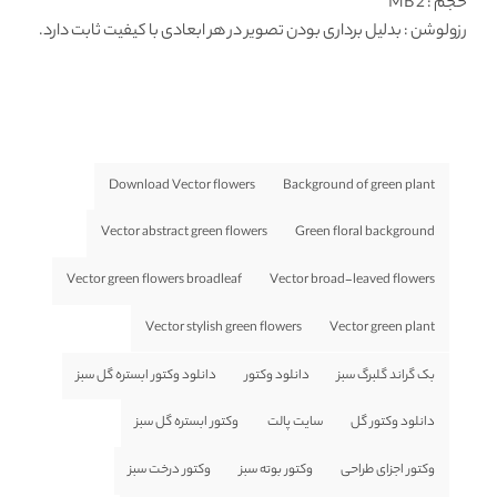
حجم : 2 MB
رزولوشن
: بدلیل برداری بودن تصویر در هر ابعادی با کیفیت ثابت دارد.
Download Vector flowers
Background of green plant
Vector abstract green flowers
Green floral background
Vector green flowers broadleaf
Vector broad-leaved flowers
Vector stylish green flowers
Vector green plant
بک گراند گلبرگ سبز
دانلود وکتور
دانلود وکتور ابستره گل سبز
دانلود وکتور گل
سایت پالت
وکتور ابستره گل سبز
وکتور اجزای طراحی
وکتور بوته سبز
وکتور درخت سبز