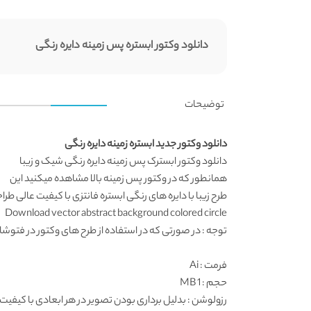
دانلود وکتور ابستره پس زمینه دایره رنگی
توضیحات
دانلود وکتور جدید ابستره زمینه دایره رنگی
دانلود وکتور
ابسترک پس زمینه دایره رنگی شیک و زیبا
همانطور که در
وکتور پس زمینه
بالا مشاهده میکنید این
طرح زیبا با دایره های رنگی ابستره فانتزی با کیفیت عالی طر
Download vector abstract background colored circle
توجه : در صورتی که در استفاده از طرح های وکتور در فتوشاپ به مشکل برخوردید , آن را در ایلواستریتور (
فرمت
: Ai
حجم : 1 MB
رزولوشن
: بدلیل برداری بودن تصویر در هر ابعادی با کیفیت 