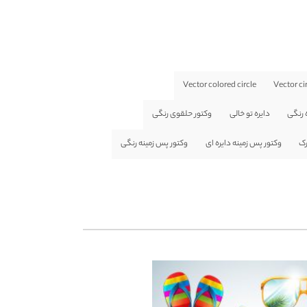
Vector colored circle
Vector ci
 رنگی
دایره تو خالی
وکتور حلقوی رنگی
رک
وکتور پس زمینه دایره ای
وکتور پس زمینه رنگی