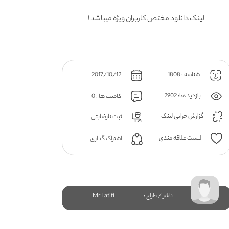
لینک دانلود مختص کاربران ویژه میباشد !
شناسه : 1808
2017/10/12
بازدید ها: 2902
کامنت ها : 0
گزارش خرابی لینک
ثبت نارضایتی
لیست علاقه مندی
اشتراک گذاری
ناشر / طراح :
Mr Latifi