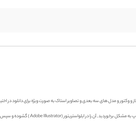
باز و وکتور و مدل های سه بعدی و تصاویر استاک به صورت ویژه برای دانلود در اختیا
Adobe Illustrator ) گشوده و سپس با فرمت دیگری ذخیره و وارد فتوشاپ نمائید.