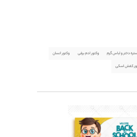
ستره دختر و لباس گرم
وکتور ادم برفی
وکتور انسان
ور کفش اسکی