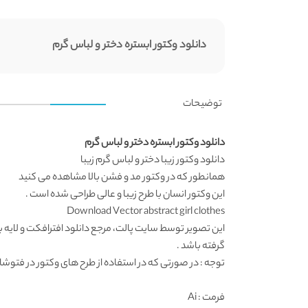
دانلود وکتور ابستره دختر و لباس گرم
توضیحات
دانلود وکتور ابستره دختر و لباس گرم
دانلود وکتور
زیبا دختر و لباس گرم زیبا
همانطور که در
وکتور مد و فشن
بالا مشاهده می کنید
این
وکتور انسان
با طرح زیبا و عالی طراحی شده است .
Download Vector abstract girl clothes
این تصویر توسط
سایت پالت
، مرجع
دانلود افترافکت
و لایه 
گرفته باشد .
توجه : در صورتی که در استفاده از طرح های وکتور در فتوشاپ به مشکل برخوردید , آن را در ایلواستریتور (
فرمت
: Ai