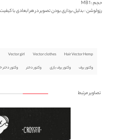
حجم : 1 MB
رزولوشن
: بدلیل برداری بودن تصویر در هر ابعادی با کیفیت 
s
Vector girl
Vector clothes
Hair Vector Hemp
وکتور برف
وکتور برف بازی
وکتور دختر
وکتور دختر 
تصاویر مرتبط