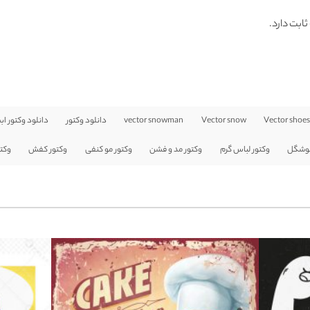
ثابت دارد.
Vector shoe
Vector snow
vector snowman
دانلود وکتور
دانلود وکتور اب
خوشگل
وکتور لباس گرم
وکتور مد و فشن
وکتور مو کنفی
وکتور کفش
وکت