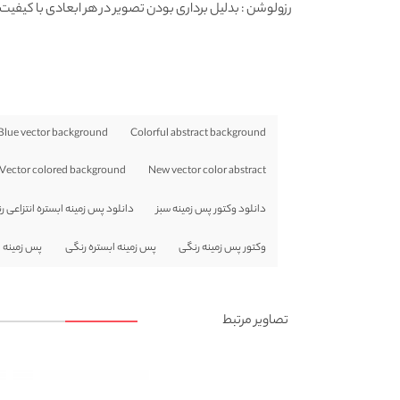
رزولوشن
: بدلیل برداری بودن تصویر در هر ابعادی با کیفیت 
lue vector background
Colorful abstract background
Vector colored background
New vector color abstract
دانلود وکتور پس زمینه سبز
دانلود پس زمینه ابستره انتزاعی 
وکتور پس زمینه رنگی
پس زمینه ابستره رنگی
پس زمینه ا
تصاویر مرتبط