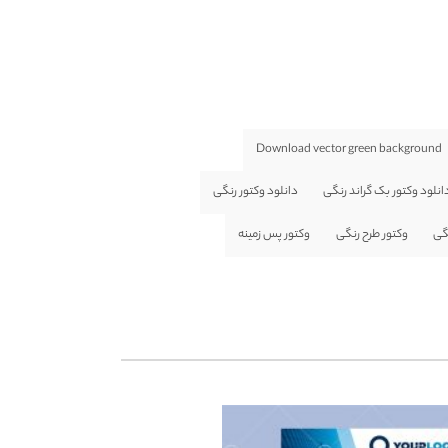
Download vector green background
انلود وکتور بک گراند رنگی
دانلود وکتور رنگی
گی
وکتور طرح رنگی
وکتور پس زمینه