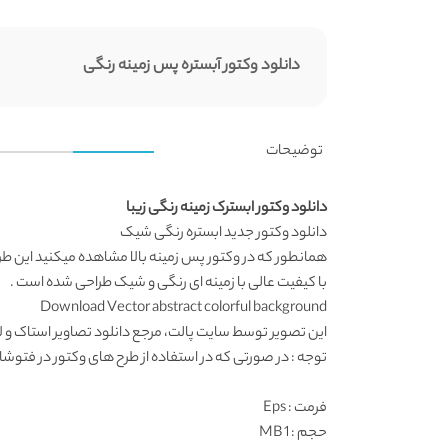
دانلود وکتور آبستره پس زمینه رنگی
توضیحات
دانلود وکتور ابسترک زمینه رنگی زیبا
دانلود وکتور
جدید ابستره رنگی شیک
همانطور که در
وکتور پس زمینه
بالا مشاهده میکنید این طر
با کیفیت عالی با زمینه ای رنگی و شیک طراحی شده است .
Download Vector abstract colorful background
این تصویر توسط
سایت پالت
، مرجع
دانلود تصاویر استاک
و ل
توجه : در صورتی که در استفاده از طرح های وکتور در فتوشاپ به مشکل برخوردید , آن را در ایلواستریتور (
فرمت
: Eps
حجم : 1 MB