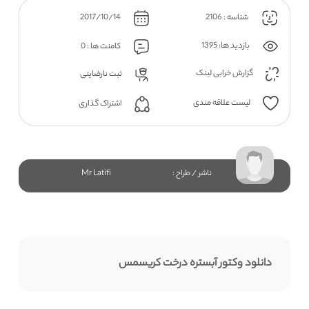
شناسه : 2106
2017/10/14
بازدید ها: 1395
کامنت ها : 0
گزارش خرابی لینک
ثبت نارضایتی
لیست علاقه مندی
اشتراک گذاری
ناشر / طراح :
Mr Latifi
دانلود وکتور آبستره درخت کریسمس