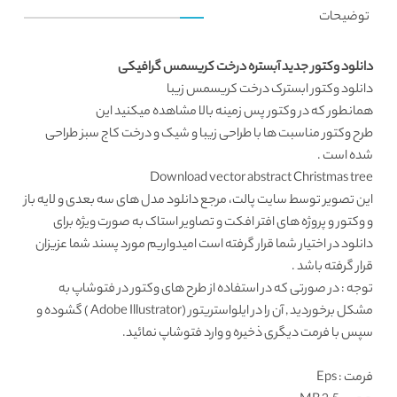
توضیحات
دانلود وکتور جدید آبستره درخت کریسمس گرافیکی
دانلود وکتور
ابسترک درخت کریسمس زیبا
همانطور که در
وکتور پس زمینه
بالا مشاهده میکنید این
طرح
وکتور مناسبت ها
با طراحی زیبا و شیک و درخت کاج سبز طراحی
شده است .
Download vector abstract Christmas tree
این تصویر توسط
سایت پالت
، مرجع دانلود مدل های سه بعدی و لایه باز
و وکتور و پروژه های افتر افکت و تصاویر استاک به صورت ویژه برای
دانلود در اختیار شما قرار گرفته است امیدواریم مورد پسند شما عزیزان
قرار گرفته باشد .
توجه : در صورتی که در استفاده از طرح های وکتور در فتوشاپ به
مشکل برخوردید , آن را در ایلواستریتور (Adobe Illustrator ) گشوده و
سپس با فرمت دیگری ذخیره و وارد فتوشاپ نمائید.
فرمت
: Eps