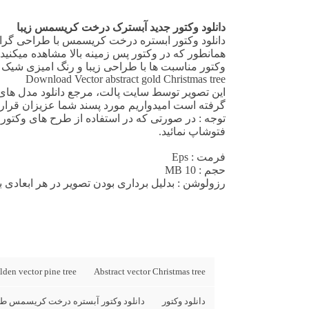
دانلود وکتور جدید آبسترک درخت کریسمس زیبا
دانلود وکتور
ابستره درخت کریسمس با طراحی گرافی
همانطور که در
وکتور پس زمینه
بالا مشاهده میکنید
وکتور مناسبت ها
با طراحی زیبا و رنگ امیزی شیک
Download Vector abstract gold Christmas tree
این تصویر توسط
سایت پالت
، مرجع دانلود مدل های 
گرفته است امیدواریم مورد پسند شما عزیزان قرار 
فتوشاپ نمائید.
فرمت
: Eps
حجم : 10 MB
رزولوشن
: بدلیل برداری بودن تصویر در هر ابعادی با
lden vector pine tree
Abstract vector Christmas tree
دانلود وکتور
دانلود وکتور آبستره درخت کریسمس طل