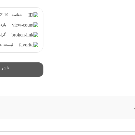
شناسه : 2110
بازدید 
گزار
لیست علا
ناشر /