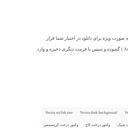
ه صورت ویژه برای دانلود در اختیار شما قرار
توجه : در صورتی که در استفاده از طرح های وکتور در فتوشاپ به مشکل برخوردید , آن را در ایلواستریتور (Adobe Illustrator ) گشوده و سپس با فرمت دیگری ذخیره و وارد
Vector stylish tree
Vector dark background
Ve
ت شیک
وکتور درخت کاج
وکتور درخت کریسمس