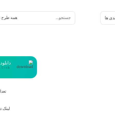
دی ها
دانلود
t Link
تعدا
لینک د