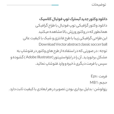
توضیحات
دانلود وکتور جدید آبسترک توپ فوتبال کلاسیک
دانلود وکتور
گرافیکی توپ فوتبال با طراح گرافیکی
همانطور که در
وکتور ورزش
بالا مشاهده میکنید
این
طراحی گرافیکی
زیبا با طرح فانتزی و شیک با کیفیت عالی
Download Vector abstract classic soccer ball
توجه : در صورتی که در استفاده از طرح های وکتور در فتوشاپ به
مشکل برخوردید , آن را در ایلواستریتور (Adobe Illustrator ) گشوده و
سپس با فرمت دیگری ذخیره و وارد فتوشاپ نمائید.
فرمت
: Eps
حجم : 1 MB
رزولوشن
: بدلیل برداری بودن تصویر در هر ابعادی با کیفیت ثابت دارد.