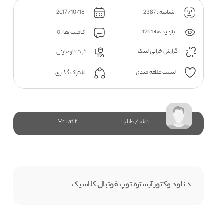
شناسه : 2387
2017/10/18
بازدید ها: 1261
کامنت ها : 0
گزارش خرابی لینک
ثبت نارضایتی
لیست علاقه مندی
اشتراک گذاری
ناشر / طراح :
Mr Latifi
دانلود وکتور آبستره توپ فوتبال کلاسیک