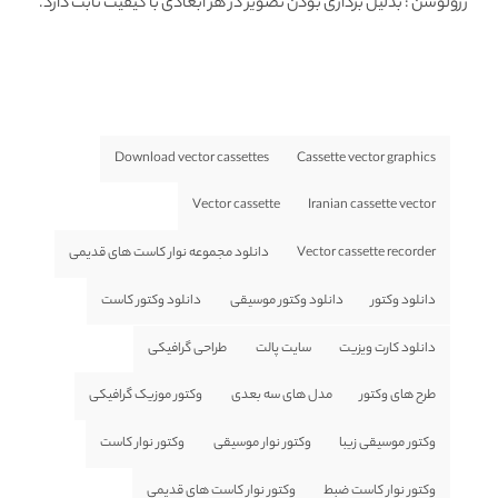
رزولوشن
: بدلیل برداری بودن تصویر در هر ابعادی با کیفیت ثابت دارد.
Download vector cassettes
Cassette vector graphics
Vector cassette
Iranian cassette vector
Vector cassette recorder
دانلود مجموعه نوار کاست های قدیمی
دانلود وکتور
دانلود وکتور موسیقی
دانلود وکتور کاست
دانلود کارت ویزیت
سایت پالت
طراحی گرافیکی
طرح های وکتور
مدل های سه بعدی
وکتور موزیک گرافیکی
وکتور موسیقی زیبا
وکتور نوار موسیقی
وکتور نوار کاست
وکتور نوار کاست ضبط
وکتور نوار کاست های قدیمی