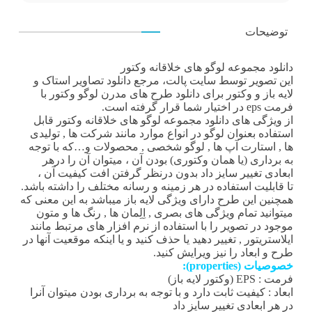
توضیحات
دانلود مجموعه لوگو های خلاقانه وکتور
این تصویر توسط
سایت پالت
، مرجع دانلود تصاویر استاک و
لایه باز و وکتور برای دانلود طرح های مدرن
لوگو
وکتور با
فرمت eps در اختیار شما قرار گرفته است.
از ویژگی های دانلود مجموعه لوگو های خلاقانه وکتور قابل
استفاده بعنوان لوگو در انواع موارد مانند شرکت ها , تولیدی
ها , استارت آپ ها , لوگو شخصی , محصولات و…که با توجه
به برداری (یا همان وکتوری) بودن آن ، میتوان آن را درهر
ابعادی تغییر سایز داد بدون درنظر گرفتن افت کیفیت آن ،
تا قابلیت استفاده در هر زمینه و رسانه مختلف را داشته باشد.
همچنین این طرح دارای ویژگی لایه باز میباشد به این معنی که
میتوانید تمام ویژگی های بصری , اِلِمان ها , رنگ ها و متون
موجود در تصویر را با استفاده از نرم افزار های مرتبط مانند
ایلاستریتور , تغییر دهید یا حذف کنید و یا اینکه موقعیت آنها در
طرح و ابعاد را نیز ویرایش کنید.
خصوصیات (properties):
فرمت : EPS (وکتور لایه باز)
ابعاد : کیفیت ثابت دارد و با توجه به برداری بودن میتوان آنرا
در هر ابعادی تغییر سایز داد