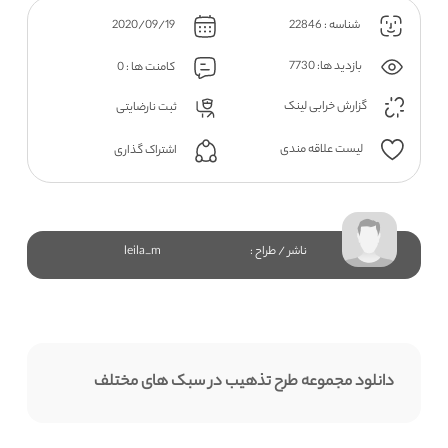
شناسه : 22846
2020/09/19
بازدید ها: 7730
کامنت ها : 0
گزارش خرابی لینک
ثبت نارضایتی
لیست علاقه مندی
اشتراک گذاری
ناشر / طراح :
leila_m
دانلود مجموعه طرح تذهیب در سبک های مختلف